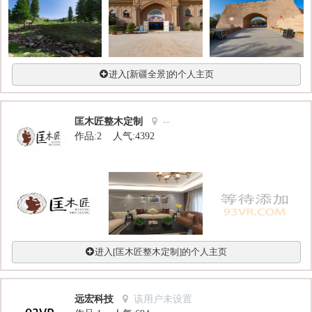
进入[新疆全景]的个人主页
匡木匠整木定制
--
作品:2 人气:4392
进入[匡木匠整木定制]的个人主页
远宏科技
该用户未设置