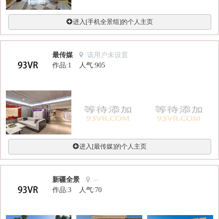
进入[手机全景组]的个人主页
最传媒
该用户未设置
作品:1 人气:905
进入[最传媒]的个人主页
新疆全景
--
作品:3 人气:70