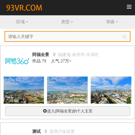
首页
区域
类型
等级
全景漫游
全景视频
阿福全景
福建省-泉州市-丰泽区
作品:79 人气:27万+
作者
资讯
发布需求
登录
进入[阿福全景]的个人主页
注册
测试
该用户未设置