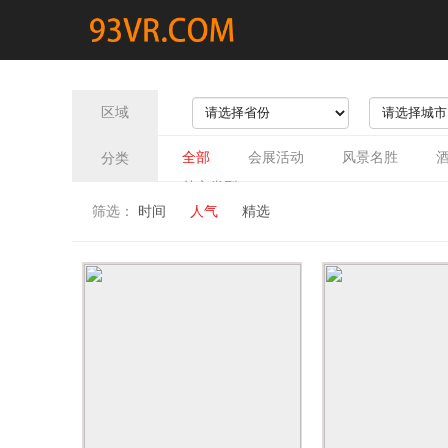
区域
全部
会展活动
风景名胜
分类
其它类型
筛选：
时间
人气
精选