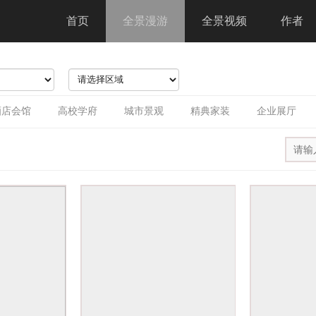
首页
全景漫游
全景视频
作者
酒店会馆
高校学府
城市景观
精典家装
企业展厅