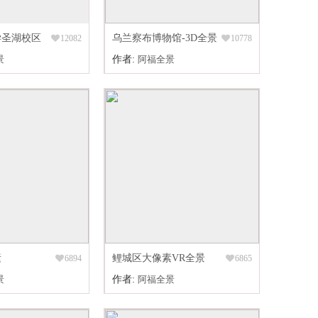
学圣湖校区
乌兰察布博物馆-3D全景
12082
10778
数字博物馆
景
作者:
阿福全景
素
鲤城区大像素VR全景
6894
6865
景
作者:
阿福全景