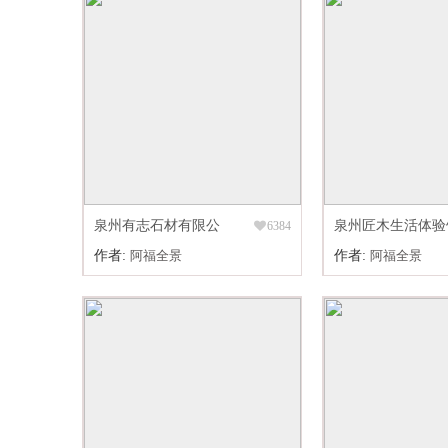
泉州有志石材有限公
泉州匠木生活体验
6384
司|VR全景展示
VR展示
作者:
阿福全景
作者:
阿福全景