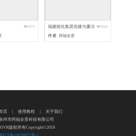
福建能化集团党建与廉洁
4371
4345
教育基地
景
作者:
阿福全景
首页
|
使用教程
|
关于我们
泉州市阿福全景科技有限公司
93VR版权所有Copyright©2018
闽ICP备18028927号-1