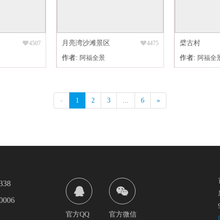
月亮湾沙滩景区
檗古村
4507
4475
作者:
阿福全景
作者:
阿福全
«
1
2
3
...
6
»
338
006
官方QQ
官方微信