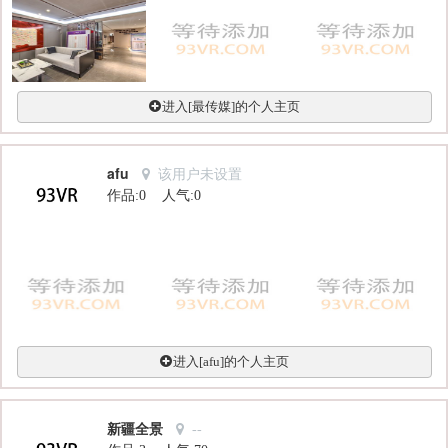
进入[最传媒]的个人主页
afu
该用户未设置
作品:0 人气:0
进入[afu]的个人主页
新疆全景
--