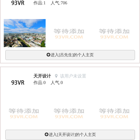
作品:1 人气:706
进入[吕先生]的个人主页
天开设计
该用户未设置
作品:0 人气:0
进入[天开设计]的个人主页